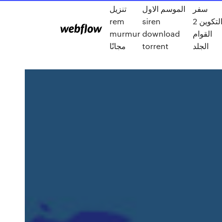
سفر
الموسم الاول
تنزيل
التكوين 2
siren
rem
القوام
download
murmur
الجلد
torrent
مجانًا